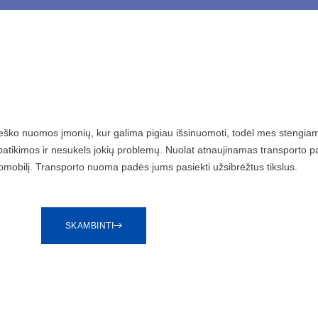
ieško nuomos įmonių, kur galima pigiau išsinuomoti, todėl mes stengia
atikimos ir nesukels jokių problemų. Nuolat atnaujinamas transporto par
mobilį. Transporto nuoma padės jums pasiekti užsibrėžtus tikslus.
SKAMBINTI