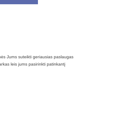
mės Jums suteikti geriausias paslaugas
kas leis jums pasirinkti patinkantį