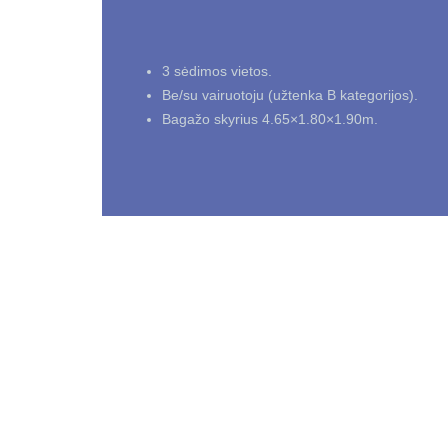
3 sėdimos vietos.
Be/su vairuotoju (užtenka B kategorijos).
Bagažo skyrius 4.65×1.80×1.90m.