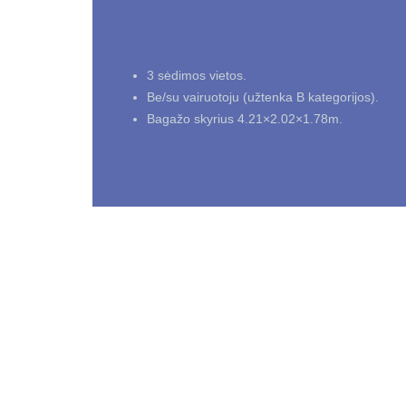
3 sėdimos vietos.
Be/su vairuotoju (užtenka B kategorijos).
Bagažo skyrius 4.21×2.02×1.78m.