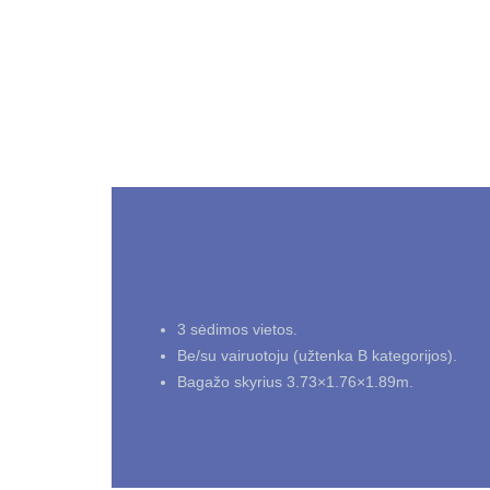
3 sėdimos vietos.
Be/su vairuotoju (užtenka B kategorijos).
Bagažo skyrius 3.73×1.76×1.89m.