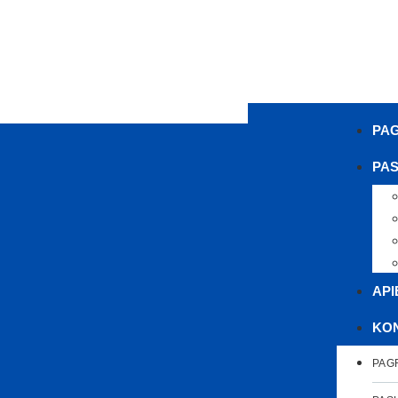
PAG
PA
API
KON
PAG