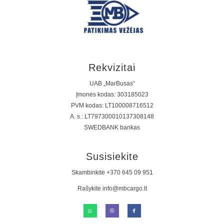
Rekvizitai
UAB „MarBusas“
Įmonės kodas: 303185023
PVM kodas: LT100008716512
A. s.: LT797300010137308148
SWEDBANK bankas
Susisiekite
Skambinkite +370 645 09 951
Rašykite info@mbcargo.lt