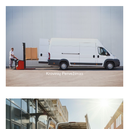
Krovinių pervežimas Lietuva – Europa sausumos keliais – tai
mūsų pagrindinis darbas, todėl šiai paslaugų rūšiai skiriame
ypatingą dėmesį.
Krovinių Pervežimas
Jeigu nusprendėte keisti gyvenamąją vietą, perkelti savo