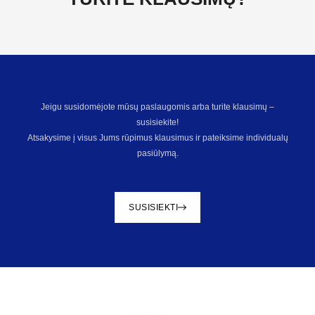
Jeigu susidomėjote mūsų paslaugomis arba turite klausimų –
susisiekite!
Atsakysime į visus Jums rūpimus klausimus ir pateiksime individualų
pasiūlymą.
SUSISIEKTI