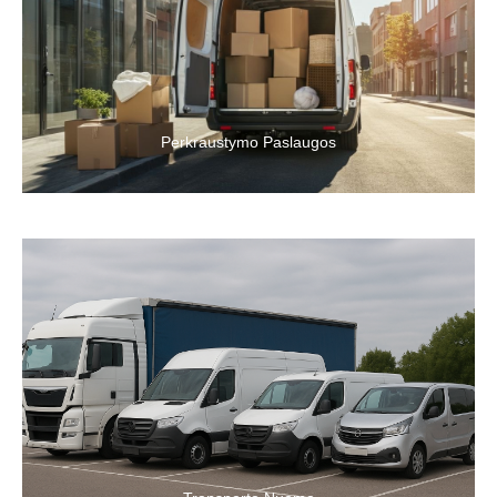
įmonę ar tiesiog pervežti didelį krovinių kiekį, pasinaudokite
kraustymo paslaugomis. Kokybiškos kraustymo paslaugos – tai
garantas, kad Jūs galėsite patogiai pergabenti savo krovinius,
sutaupysite daug laiko bei energijos.
Perkraustymo Paslaugos
Siūlome Jums trumpalaikės arba ilgalaikės nuomos paslaugas
Šiauliuose. Mes nuomojame transportą palankiu Jums tarifu.
Visos transporto priemonės yra techniškai patikimos ir
nesukels jokių problemų.