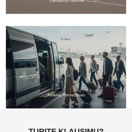
Transporto Nuoma
Keliaukite padidinto komforto autobusiukais su patogiomis
sėdynėmis.
Keleivių Pervežimas
TURITE KLAUSIMŲ?