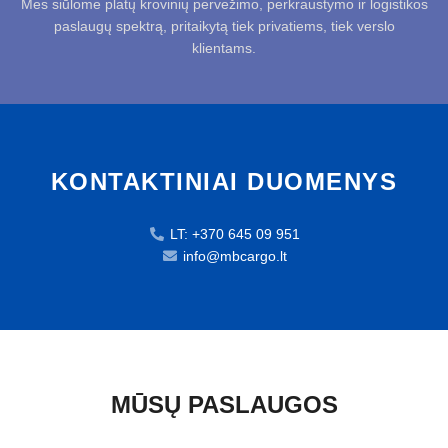
Mes siūlome platų krovinių pervežimo, perkraustymo ir logistikos
paslaugų spektrą, pritaikytą tiek privatiems, tiek verslo
klientams.
KONTAKTINIAI DUOMENYS
LT: +370 645 09 951
info@mbcargo.lt
MŪSŲ PASLAUGOS