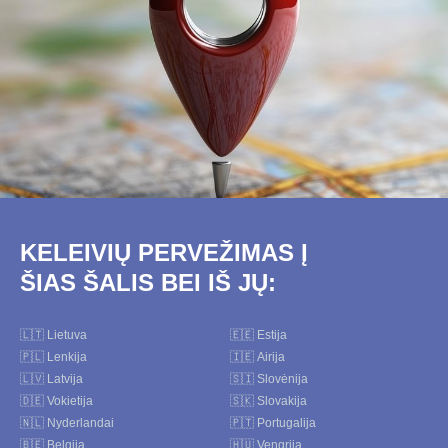
KELEIVIŲ PERVEŽIMAS Į
ŠIAS ŠALIS BEI IŠ JŲ:
🇱🇹 Lietuva
🇪🇪 Estija
🇵🇱 Lenkija
🇮🇪 Airija
🇱🇻 Latvija
🇸🇮 Slovėnija
🇩🇪 Vokietija
🇸🇰 Slovakija
🇳🇱 Nyderlandai
🇵🇹 Portugalija
🇧🇪 Belgija
🇭🇺 Vengrija