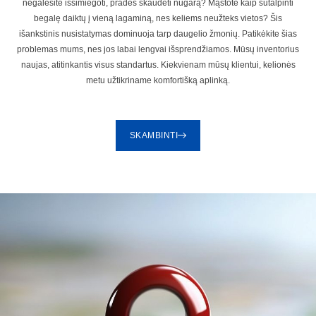
negalėsite išsimiegoti, pradės skaudėti nugarą? Mąstote kaip sutalpinti
begalę daiktų į vieną lagaminą, nes keliems neužteks vietos? Šis
išankstinis nusistatymas dominuoja tarp daugelio žmonių. Patikėkite šias
problemas mums, nes jos labai lengvai išsprendžiamos. Mūsų inventorius
naujas, atitinkantis visus standartus. Kiekvienam mūsų klientui, kelionės
metu užtikriname komfortišką aplinką.
SKAMBINTI