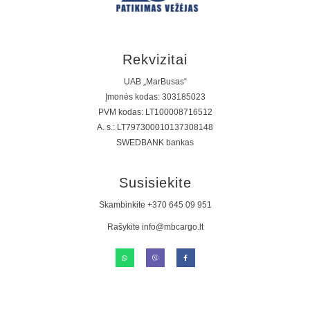
Rekvizitai
UAB „MarBusas“
Įmonės kodas: 303185023
PVM kodas: LT100008716512
A. s.: LT797300010137308148
SWEDBANK bankas
Susisiekite
Skambinkite +370 645 09 951
Rašykite info@mbcargo.lt