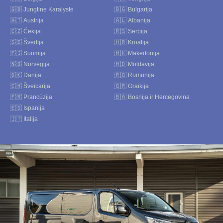
🇬🇧 Jungtinė Karalystė
🇧🇬 Bulgarija
🇦🇹 Austrija
🇦🇱 Albanija
🇨🇿 Čekija
🇷🇸 Serbija
🇸🇪 Švedija
🇭🇷 Kroatija
🇫🇮 Suomija
🇲🇰 Makedonija
🇳🇴 Norvegija
🇲🇩 Moldavija
🇩🇰 Danija
🇷🇴 Rumunija
🇨🇭 Šveicarija
🇬🇷 Graikija
🇫🇷 Prancūzija
🇧🇦 Bosnija ir Hercegovina
🇪🇸 Ispanija
🇮🇹 Italija