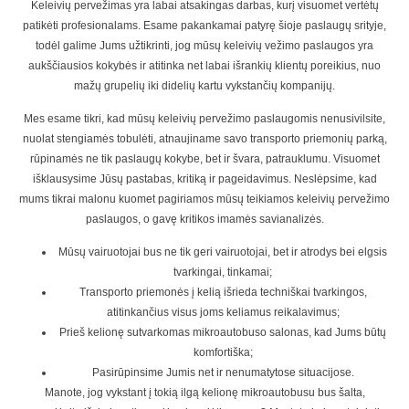
Keleivių pervežimas yra labai atsakingas darbas, kurį visuomet vertėtų
patikėti profesionalams. Esame pakankamai patyrę šioje paslaugų srityje,
todėl galime Jums užtikrinti, jog mūsų keleivių vežimo paslaugos yra
aukščiausios kokybės ir atitinka net labai išrankių klientų poreikius, nuo
mažų grupelių iki didelių kartu vykstančių kompanijų.
Mes esame tikri, kad mūsų keleivių pervežimo paslaugomis nenusivilsite,
nuolat stengiamės tobulėti, atnaujiname savo transporto priemonių parką,
rūpinamės ne tik paslaugų kokybe, bet ir švara, patrauklumu. Visuomet
išklausysime Jūsų pastabas, kritiką ir pageidavimus. Neslėpsime, kad
mums tikrai malonu kuomet pagiriamos mūsų teikiamos keleivių pervežimo
paslaugos, o gavę kritikos imamės savianalizės.
Mūsų vairuotojai bus ne tik geri vairuotojai, bet ir atrodys bei elgsis
tvarkingai, tinkamai;
Transporto priemonės į kelią išrieda techniškai tvarkingos,
atitinkančius visus joms keliamus reikalavimus;
Prieš kelionę sutvarkomas mikroautobuso salonas, kad Jums būtų
komfortiška;
Pasirūpinsime Jumis net ir nenumatytose situacijose.
Manote, jog vykstant į tokią ilgą kelionę mikroautobusu bus šalta,