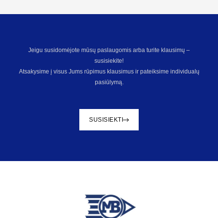
Jeigu susidomėjote mūsų paslaugomis arba turite klausimų –
susisiekite!
Atsakysime į visus Jums rūpimus klausimus ir pateiksime individualų
pasiūlymą.
SUSISIEKTI